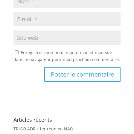
Enregistrer mon nom, mon e-mail et mon site
dans le navigateur pour mon prochain commentaire.
A
l
t
e
r
Articles récents
n
a
TRIGO ADR : 1er réunion NAO
t