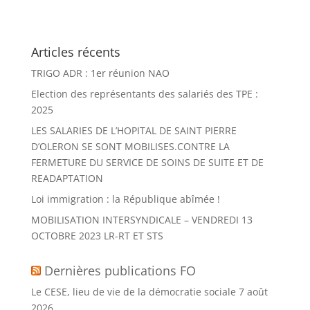
t
e
r
Articles récents
n
a
TRIGO ADR : 1er réunion NAO
t
Election des représentants des salariés des TPE :
i
2025
v
LES SALARIES DE L’HOPITAL DE SAINT PIERRE
e
D’OLERON SE SONT MOBILISES.CONTRE LA
:
FERMETURE DU SERVICE DE SOINS DE SUITE ET DE
READAPTATION
Loi immigration : la République abîmée !
MOBILISATION INTERSYNDICALE – VENDREDI 13
OCTOBRE 2023 LR-RT ET STS
Dernières publications FO
Le CESE, lieu de vie de la démocratie sociale
7 août
2026