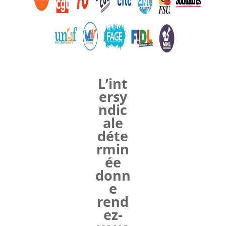
L’int
ersy
ndic
ale
déte
rmin
ée
donn
e
rend
ez-