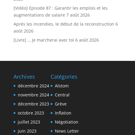
[Vidéo] Episode 87 : Garantir les emplois et les
augmentations de salaire
7 août 2026
Après les incendies, le début de la reconstruction
6
août 2026
[Livre] … Je marcherai avec toi
6 août 2026
Archives
Catégories
décembre 2024
Alstom
novembre 2024
Central
décembre 2023
Grève
octobre 2023
Inflation
juillet 2023
Négotiation
juin 2023
News Letter