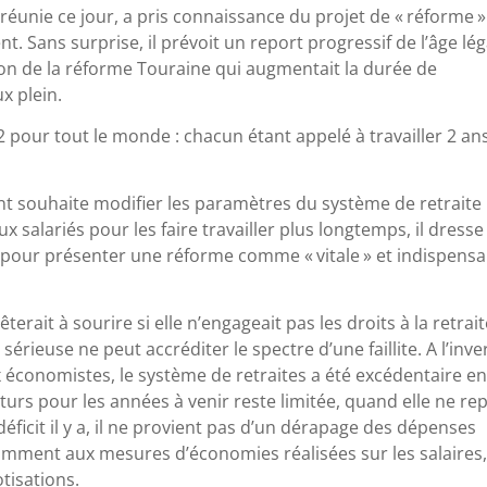
éunie ce jour, a pris connaissance du projet de «
réforme
»
. Sans surprise, il prévoit un report progressif de l’âge lég
ion de la réforme Touraine qui augmentait la durée de
x plein.
2 pour tout le monde : chacun étant appelé à travailler 2 an
 souhaite modifier les paramètres du système de retraite
 salariés pour les faire travailler plus longtemps, il dresse
re pour présenter une réforme comme «
vitale
» et indispensa
erait à sourire si elle n’engageait pas les droits à la retrai
sérieuse ne peut accréditer le spectre d’une faillite. A l’inve
économistes, le système de retraites a été excédentaire e
futurs pour les années à venir reste limitée, quand elle ne re
 déficit il y a, il ne provient pas d’un dérapage des dépenses
amment aux mesures d’économies réalisées sur les salaires
tisations.