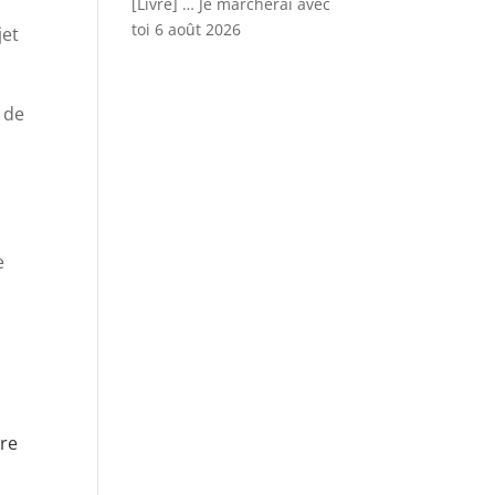
[Livre] … Je marcherai avec
toi
6 août 2026
jet
e de
e
dre