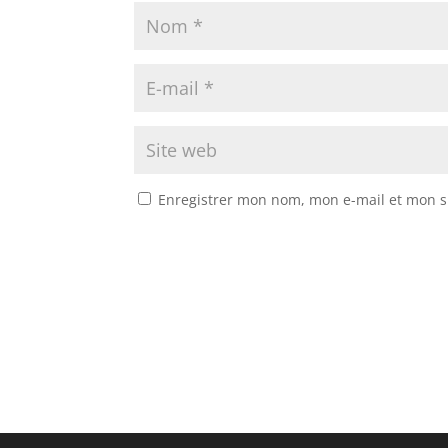
Enregistrer mon nom, mon e-mail et mon s
A
l
t
e
r
n
a
t