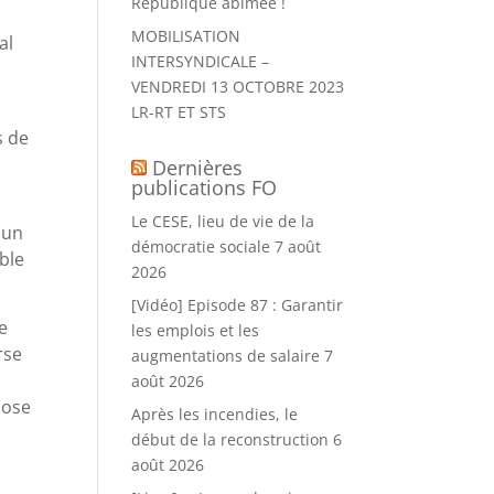
République abîmée !
MOBILISATION
al
INTERSYNDICALE –
VENDREDI 13 OCTOBRE 2023
LR-RT ET STS
s de
Dernières
publications FO
Le CESE, lieu de vie de la
 un
démocratie sociale
7 août
ble
2026
[Vidéo] Episode 87 : Garantir
te
les emplois et les
rse
augmentations de salaire
7
n
août 2026
pose
Après les incendies, le
début de la reconstruction
6
,
août 2026